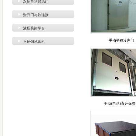
双扇自动保温门
滑升门与软连接
液压装卸平台
手动平移冷库门
不锈钢风幕机
手动(电动)直升保温