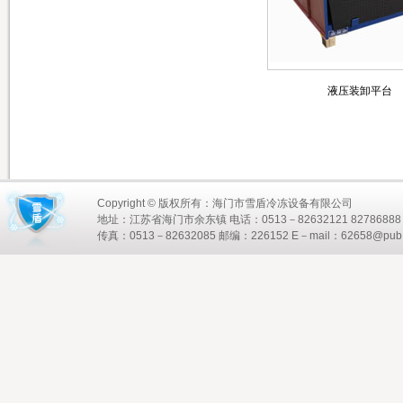
液压装卸平台
Copyright © 版权所有：海门市雪盾冷冻设备有限公司
地址：江苏省海门市余东镇 电话：0513－82632121 82786888
传真：0513－82632085 邮编：226152 E－mail：62658@pub.nt.